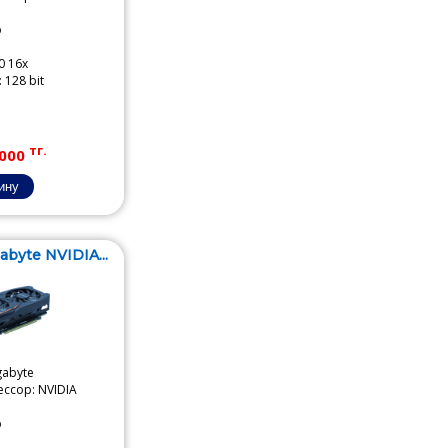
b
0 16x
128 bit
тг.
000
byte NVIDIA...
gabyte
ссор: NVIDIA
b