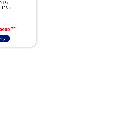
0 16x
128 bit
тг.
0000