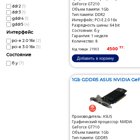
GeForce GT210
ddr2
(1)
Объем памяти: 1Gb
ddr3
(1)
Тип памяти: DDR2
gddr4
(1)
Интерфейс: PCI-E 2.0 16x
gddr5
(4)
Разрядность шины: 64 bit
Состояние: б.у
Интерфейс
Гарантия: 1 неделя
pci-e 2.0 16x
(2)
Количество: 8
pci-e 3.0 16x
(5)
тг.
4500
Код товара: 21903
Состояние
б.у
(7)
1Gb GDDR5 ASUS NVIDIA GeF.
Производитель: ASUS
Графический процессор: NVIDIA
GeForce GT710
Объем памяти: 1Gb
Тип памяти: GDDR5