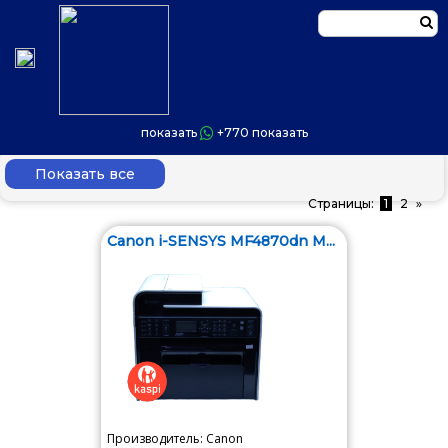
показать
+770
показать
Главная
/
Акция
»
Страницы:
1
2
Canon i-SENSYS MF4870dn М...
Производитель: Canon