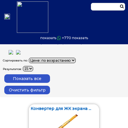
показать
+770
показать
Главная
/
Уценённые товары
/
Конвертер для ЖК экрана
Сортировать по:
Результатов:
Конвертер для ЖК экрана ...